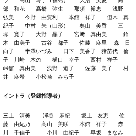
ウ 高山 玲子（福島） 大沼 美夏 阿
部 和花 髙橋 弥生 那須 裕恵 浅野
弘美 今野 由賀利 本館 祥子 但木 真
紀子 中村 朱（山形） 奥山 美香 三
塚 寛子 大野 晶子 宮﨑 真由美 鈴
木 由美子 古谷 都子 佐藤 麻里 森 日
向子 半澤いづみ 日下 美香子 猪苗代 倫
子 川崎 木の 樋口 幸子 西村 祥子
峠舘 真由美 浅野 道子 佐藤 美子 村
井 麻希 小松崎 みち子
イントラ（登録指導者）
三上 清美 澤谷 麻紀 坂上 友恵 佐
藤 由紀乃 高山 美咲 本館 祥子 赤
川 千佳子 小川 由紀子 早坂 まなみ