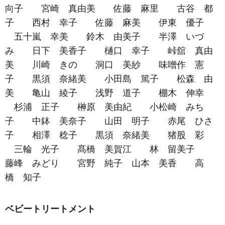
向子 宮崎 真由美 佐藤 麻里 古谷 都
子 西村 幸子 佐藤 麻美 伊東 優子
五十嵐 幸美 鈴木 由美子 半澤 いづ
み 日下 美香子 樋口 幸子 峠舘 真由
美 川崎 きの 洞口 美紗 味噌作 憲
子 黒須 奈緒美 小田島 篤子 松森 由
美 亀山 綾子 浅野 道子 棚木 伸幸
杉浦 正子 榊原 美由紀 小松崎 みち
子 中鉢 美奈子 山田 明子 赤尾 ひさ
子 相澤 稔子 黒須 奈緒美 猪股 彩
三輪 光子 髙橋 美賀江 林 留美子
藤峰 みどり 宮野 純子 山本 美香 高
橋 知子
ベビートリートメント