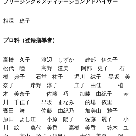
ブリージング＆メディテーションアドバイザー
相澤 稔子
プロ科（登録指導者）
高橋 久子 渡辺 しずか 建部 伊久子
松代 睦 高野 澄美 阿部 史子 石
橋 典子 石堂 祐子 堀川 純子 黒坂 美
奈子 岸野 淳子 庄子 由佳 植
木 美奈子 佐藤 巧 加藤 由紀子 赤
川 千佳子 早坂 まなみ 的場 依里
齋田 舞 佐藤 由紀乃 加美山 雅子
原田 よし江 小原 陽子 佐藤 麗子 小
川 絵 萬代 美香 高橋 美香 鈴木 ユ