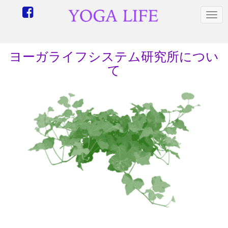
N
a
v
i
ヨーガライフシステム研究所につい
g
て
a
t
i
o
n