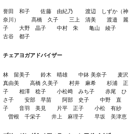
誉田 和子 佐藤 由紀乃 渡辺 しずか（神
奈川） 髙橋 久子 三上 清美 渡邉 麗
子 大野 晶子 中村 朱 亀山 綾子
古谷 都子
チェアヨガアドバイザー
林 留美子 鈴木 晴雄 中鉢 美奈子 麦沢
真由美 高橋 久美子 村井 麻希 杉浦 正
子 相澤 稔子 小松﨑 みち子 赤尾 ひ
さ子 安部 早苗 阿部 史子 中野 直
子 音羽 美見 片平 正子 小松 有紗
曽根 千栄子
井上 麻理子 早坂 美津恵