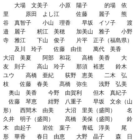
大場 文美子 小原 陽子 的場 依
里 原田 よし江 佐藤 麗子 熊
谷 真智子 小山 理香 早坂 イソ子 渡
邉 麗子 籾江 美穂 加美山 雅子 小野
寺 雅江 下山 俊子 片平 正子（福島県）
及川 玲子 佐藤 由佳 萬代 美香
大沼 美夏 阿部 和花 高橋 美香 大
友 則子 高山 玲子 那須 裕恵 鈴木
ユウ 高橋 亜紀 荻野 恵美 二木 弘
枝 佐藤 春美 髙橋 弥生 浅野 弘美
奥山 美香 今野 由賀利 但木 真紀子
佐藤 琴恵 紺野 八重子 早坂 文余（山
形） 西間木 由美 大沼 里美（盛岡） 名
久井 明子（盛岡） 髙橋 美保（盛岡） 鈴
木 由起子 岩佐 葉子 青砥 淳美 尾
形 華香 春日 由恵 大野 晶子 森 日