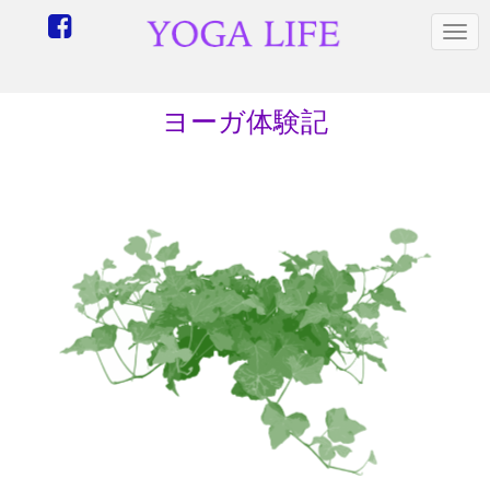
N
a
v
i
ヨーガ体験記
g
a
t
i
o
n